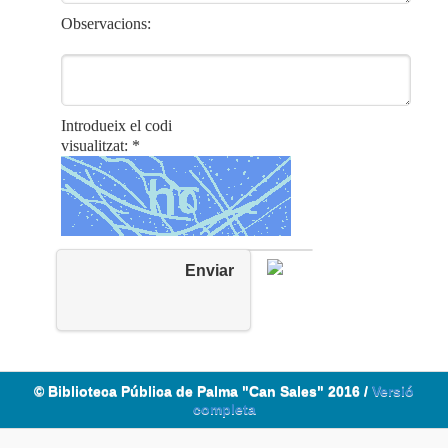
Observacions:
Introdueix el codi
visualitzat: *
Enviar
© Biblioteca Pública de Palma "Can Sales" 2016 /
Versió
completa